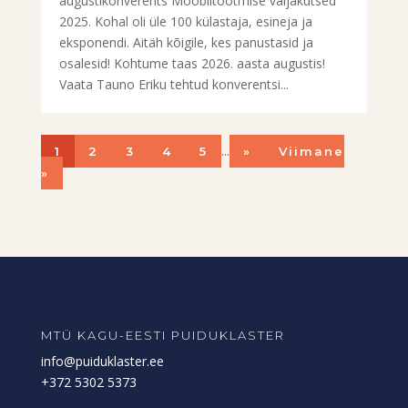
augustikonverents Mööblitootmise väljakutsed
2025. Kohal oli üle 100 külastaja, esineja ja
eksponendi. Aitäh kõigile, kes panustasid ja
osalesid! Kohtume taas 2026. aasta augustis!
Vaata Tauno Eriku tehtud konverentsi...
...
1
2
3
4
5
»
Viimane
»
MTÜ KAGU-EESTI PUIDUKLASTER
info@puiduklaster.ee
+372 5302 5373