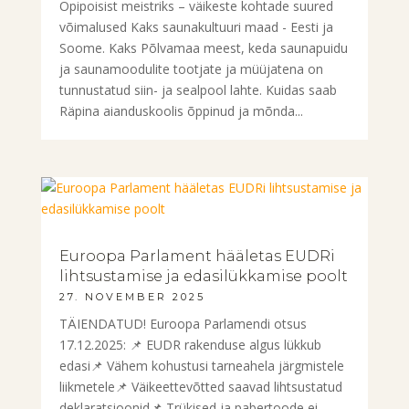
Õpipoisist meistriks – väikeste kohtade suured
võimalused Kaks saunakultuuri maad - Eesti ja
Soome. Kaks Põlvamaa meest, keda saunapuidu
ja saunamoodulite tootjate ja müüjatena on
tunnustatud siin- ja sealpool lahte. Kuidas saab
Räpina aianduskoolis õppinud ja mõnda...
Euroopa Parlament hääletas EUDRi
lihtsustamise ja edasilükkamise poolt
27. NOVEMBER 2025
TÄIENDATUD! Euroopa Parlamendi otsus
17.12.2025: 📌 EUDR rakenduse algus lükkub
edasi📌 Vähem kohustusi tarneahela järgmistele
liikmetele📌 Väikeettevõtted saavad lihtsustatud
deklaratsioonid📌 Trükised ja pabertoode ei