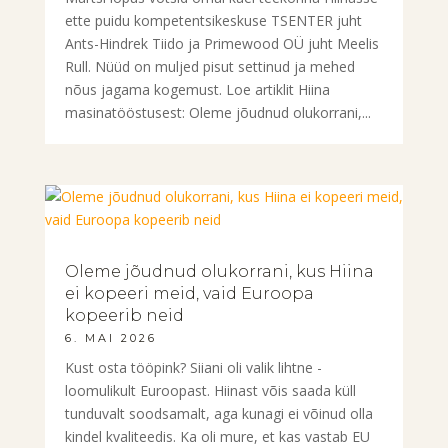
ette puidu kompetentsikeskuse TSENTER juht
Ants-Hindrek Tiido ja Primewood OÜ juht Meelis
Rull. Nüüd on muljed pisut settinud ja mehed
nõus jagama kogemust. Loe artiklit Hiina
masinatööstusest: Oleme jõudnud olukorrani,...
Oleme jõudnud olukorrani, kus Hiina
ei kopeeri meid, vaid Euroopa
kopeerib neid
6. MAI 2026
Kust osta tööpink? Siiani oli valik lihtne -
loomulikult Euroopast. Hiinast võis saada küll
tunduvalt soodsamalt, aga kunagi ei võinud olla
kindel kvaliteedis. Ka oli mure, et kas vastab EU