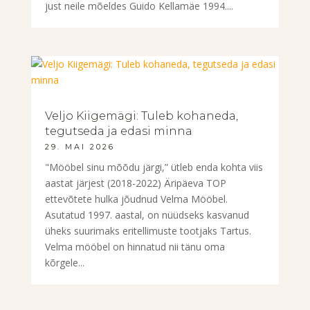
just neile mõeldes Guido Kellamäe 1994....
Veljo Kiigemägi: Tuleb kohaneda,
tegutseda ja edasi minna
29. MAI 2026
"Mööbel sinu mõõdu järgi,” ütleb enda kohta viis
aastat järjest (2018-2022) Äripäeva TOP
ettevõtete hulka jõudnud Velma Mööbel.
Asutatud 1997. aastal, on nüüdseks kasvanud
üheks suurimaks eritellimuste tootjaks Tartus.
Velma mööbel on hinnatud nii tänu oma
kõrgele...