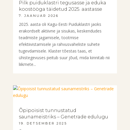
Pilk puiduklastri tegusasse ja eduka
koostööga täidetud 2025. aastasse
7. JAANUAR 2026
2025. aasta oli Kagu-Eesti Puiduklastri jaoks
erakordselt aktiivne ja sisukas, keskendudes
teadmiste jagamisele, tootmise
efektiivistamisele ja rahvusvaheliste suhete
tugevdamisele. Klaster tõestas taas, et
ühistegevuses peitub suur jõud, mida kinnitab nii
liikmete...
Õpipoisist tunnustatud
saunameistriks – Genetrade edulugu
19. DETSEMBER 2025