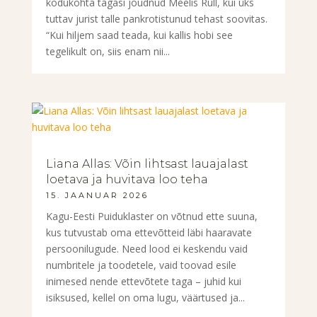
kodukohta tagasi jõudnud Meelis Rull, kui üks
tuttav jurist talle pankrotistunud tehast soovitas.
“Kui hiljem saad teada, kui kallis hobi see
tegelikult on, siis enam nii...
Liana Allas: Võin lihtsast lauajalast
loetava ja huvitava loo teha
15. JAANUAR 2026
Kagu-Eesti Puiduklaster on võtnud ette suuna,
kus tutvustab oma ettevõtteid läbi haaravate
persoonilugude. Need lood ei keskendu vaid
numbritele ja toodetele, vaid toovad esile
inimesed nende ettevõtete taga – juhid kui
isiksused, kellel on oma lugu, väärtused ja...