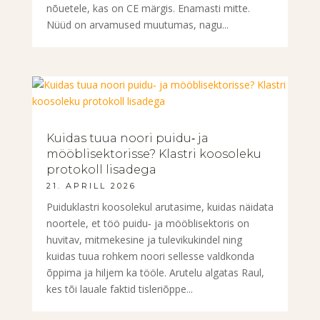
nõuetele, kas on CE märgis. Enamasti mitte.
Nüüd on arvamused muutumas, nagu...
Kuidas tuua noori puidu‑ ja
mööblisektorisse? Klastri koosoleku
protokoll lisadega
21. APRILL 2026
Puiduklastri koosolekul arutasime, kuidas näidata
noortele, et töö puidu‑ ja mööblisektoris on
huvitav, mitmekesine ja tulevikukindel ning
kuidas tuua rohkem noori sellesse valdkonda
õppima ja hiljem ka tööle. Arutelu algatas Raul,
kes tõi lauale faktid tisleriõppe...