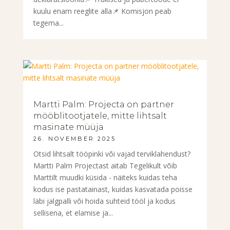
kuulu enam reeglite alla📌 Komisjon peab
tegema...
Martti Palm: Projecta on partner
mööblitootjatele, mitte lihtsalt
masinate müüja
26. NOVEMBER 2025
Otsid lihtsalt tööpinki või vajad terviklahendust?
Martti Palm Projectast aitab Tegelikult võib
Marttilt muudki küsida - näiteks kuidas teha
kodus ise pastatainast, kuidas kasvatada poisse
läbi jalgpalli või hoida suhteid tööl ja kodus
sellisena, et elamise ja...