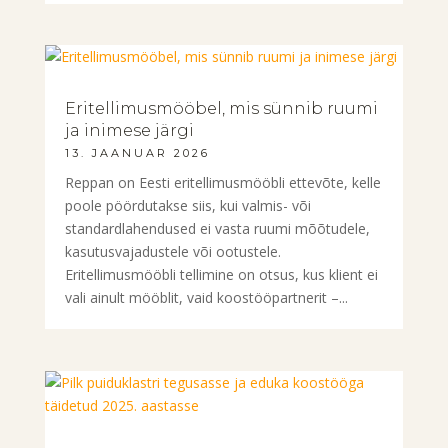
Eritellimusmööbel, mis sünnib ruumi
ja inimese järgi
13. JAANUAR 2026
Reppan on Eesti eritellimusmööbli ettevõte, kelle
poole pöördutakse siis, kui valmis- või
standardlahendused ei vasta ruumi mõõtudele,
kasutusvajadustele või ootustele.
Eritellimusmööbli tellimine on otsus, kus klient ei
vali ainult mööblit, vaid koostööpartnerit –...