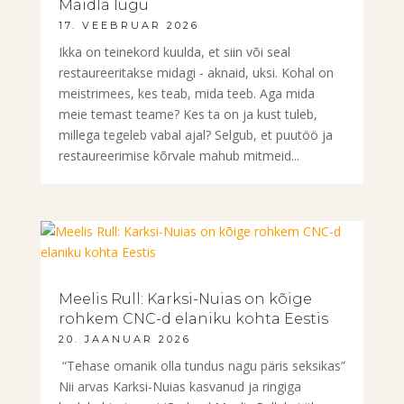
Maidla lugu
17. VEEBRUAR 2026
Ikka on teinekord kuulda, et siin või seal
restaureeritakse midagi - aknaid, uksi. Kohal on
meistrimees, kes teab, mida teeb. Aga mida
meie temast teame? Kes ta on ja kust tuleb,
millega tegeleb vabal ajal? Selgub, et puutöö ja
restaureerimise kõrvale mahub mitmeid...
Meelis Rull: Karksi-Nuias on kõige
rohkem CNC-d elaniku kohta Eestis
20. JAANUAR 2026
“Tehase omanik olla tundus nagu päris seksikas”
Nii arvas Karksi-Nuias kasvanud ja ringiga