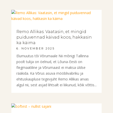
Remo Allikas: Vaatasin, et mingid
puiduvennad käivad koos, hakkasin
ka käima
6. NOVEMBER 2025
Elumuutus tõi Võrumaale Nii mõnigi Tallinna
poolt tulija on öelnud, et Lõuna-Eesti on
flegmaatiline ja Võrumaast ei maksa üldse
rääkida. Ka Võrus asuva mööblivabriku ja
ehituskaupluse tegevjuht Remo Allikas arvas
algul nii, sest asjad lihtsalt ei liikunud, kõik võttis...