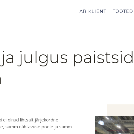
ÄRIKLIENT
TOOTED
 ja julgus paists
a
 ei olnud lihtsalt järjekordne
ule, samm nähtavuse poole ja samm