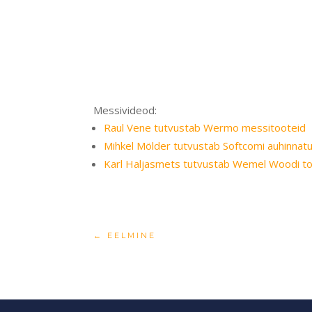
Messivideod:
Raul Vene tutvustab Wermo messitooteid
Mihkel Mölder tutvustab Softcomi auhinnatud
Karl Haljasmets tutvustab Wemel Woodi t
←
EELMINE