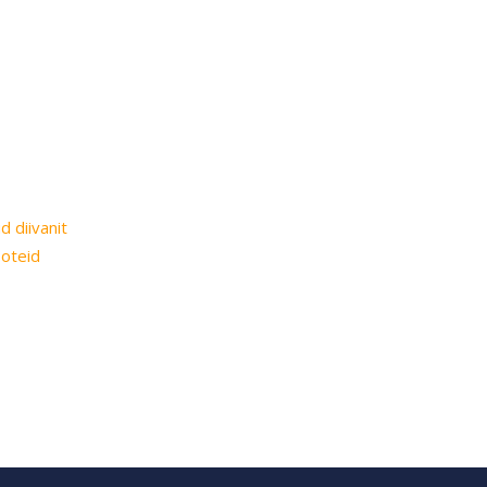
 diivanit
ooteid