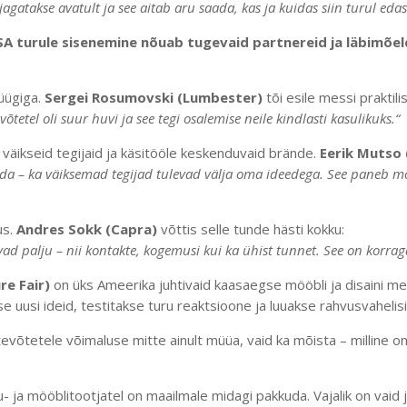
jagatakse avatult ja see aitab aru saada, kas ja kuidas siin turul edas
USA turule sisenemine nõuab tugevaid partnereid ja läbimõe
üügiga.
Sergei Rosumovski (Lumbester)
tõi esile messi praktili
võtetel oli suur huvi ja see tegi osalemise neile kindlasti kasulikuks.“
al väikseid tegijaid ja käsitööle keskenduvaid brände.
Eerik Mutso
aleda – ka väiksemad tegijad tulevad välja oma ideedega. See paneb mõ
us.
Andres Sokk (Capra)
võttis selle tunde hästi kokku:
avad palju – nii kontakte, kogemusi kui ka ühist tunnet. See on korra
re Fair)
on üks Ameerika juhtivaid kaasaegse mööbli ja disaini mes
se uusi ideid, testitakse turu reaktsioone ja luuakse rahvusvahelis
ttevõtetele võimaluse mitte ainult müüa, vaid ka mõista – milline o
 ja mööblitootjatel on maailmale midagi pakkuda. Vajalik on vaid ju