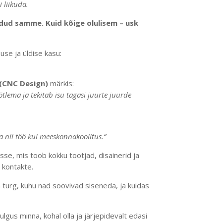
i liikuda.
ldud samme. Kuid kõige olulisem – usk
suse ja üldise kasu:
 (CNC Design)
märkis:
tlema ja tekitab isu tagasi juurte juurde
ga nii töö kui meeskonnakoolitus.“
se, mis toob kokku tootjad, disainerid ja
i kontakte.
n turg, kuhu nad soovivad siseneda, ja kuidas
lgus minna, kohal olla ja järjepidevalt edasi