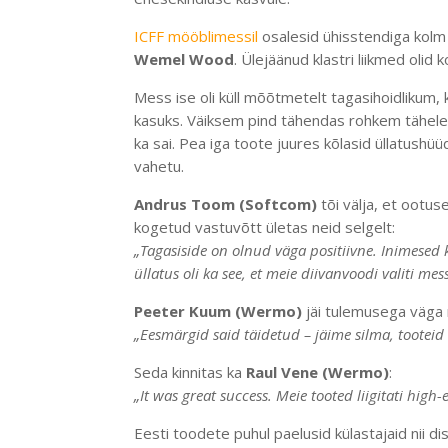
ICFF mööblimessil
osalesid ühisstendiga kolm
Wemel Wood
. Ülejäänud klastri liikmed olid 
Mess ise oli küll mõõtmetelt tagasihoidlikum,
kasuks. Väiksem pind tähendas rohkem tähelep
ka sai. Pea iga toote juures kõlasid üllatushüüd
vahetu.
Andrus Toom (Softcom)
tõi välja, et ootuse
kogetud vastuvõtt ületas neid selgelt:
„Tagasiside on olnud väga positiivne. Inimesed k
üllatus oli ka see, et meie diivanvoodi valiti m
Peeter Kuum (Wermo)
jäi tulemusega väga 
„Eesmärgid said täidetud – jäime silma, tooteid h
Seda kinnitas ka
Raul Vene (Wermo)
:
„It was great success. Meie tooted liigitati hig
Eesti toodete puhul paelusid külastajaid nii dis