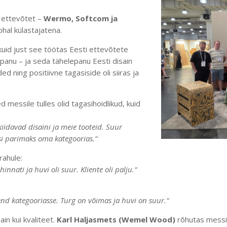
 ettevõtet –
Wermo, Softcom ja
kohal külastajatena.
 kuid just see töötas Eesti ettevõtete
anu – ja seda tähelepanu Eesti disain
ed ning positiivne tagasiside oli siiras ja
d messile tulles olid tagasihoidlikud, kuid
iidavad disaini ja meie tooteid. Suur
essi parimaks oma kategoorias.“
rahule:
innati ja huvi oli suur. Kliente oli palju.“
h-end kategooriasse. Turg on võimas ja huvi on suur.“
ain kui kvaliteet.
Karl Haljasmets (Wemel Wood)
rõhutas messi 