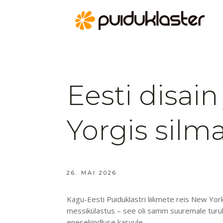
Eesti disain
Yorgis silm
26. MAI 2026
Kagu-Eesti Puiduklastri liikmete reis New Yorki
messikülastus – see oli samm suuremale tur
enesekindluse kasvule.