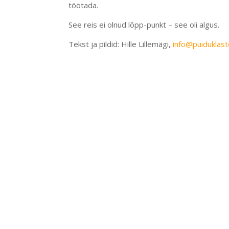
töötada.
See reis ei olnud lõpp-punkt – see oli algus.
Tekst ja pildid: Hille Lillemägi,
info@puiduklast