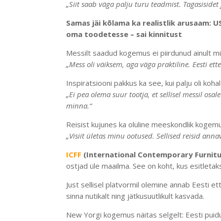
„Siit saab väga palju turu teadmist. Tagasisidet 
Samas jäi kõlama ka realistlik arusaam: 
oma toodetesse – sai kinnitust
Messilt saadud kogemus ei piirdunud ainult m
„Mess oli väiksem, aga väga praktiline. Eesti ette
Inspiratsiooni pakkus ka see, kui palju oli koh
„Ei pea olema suur tootja, et sellisel messil os
minna.“
Reisist kujunes ka oluline meeskondlik kogem
„Visiit ületas minu ootused. Sellised reisid ann
ICFF
(International Contemporary Furnitu
ostjad üle maailma. See on koht, kus esitletak
Just sellisel platvormil olemine annab Eesti e
sinna nutikalt ning jätkusuutlikult kasvada.
New Yorgi kogemus näitas selgelt: Eesti puidu-