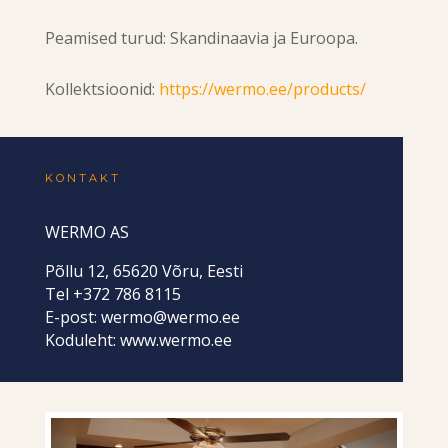
Peamised turud: Skandinaavia ja Euroopa.
Kollektsioonid:
https://wermo.ee/products/
KONTAKT
WERMO AS
Põllu 12, 65620 Võru, Eesti
Tel +372 786 8115
E-post:
wermo@wermo.ee
Koduleht:
www.wermo.ee