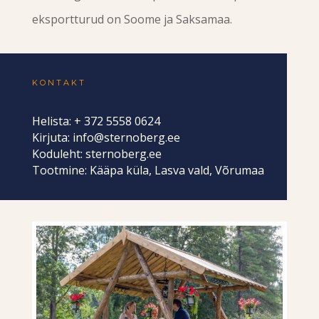
eksportturud on Soome ja Saksamaa.
KONTAKT
Helista: + 372 5558 0624
Kirjuta:
info@sternoberg.ee
Koduleht:
sternoberg.ee
Tootmine: Kääpa küla, Lasva vald, Võrumaa