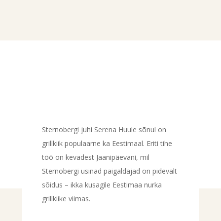
Sternobergi juhi Serena Huule sõnul on
grillkiik populaarne ka Eestimaal. Eriti tihe
töö on kevadest Jaanipäevani, mil
Sternobergi usinad paigaldajad on pidevalt
sõidus – ikka kusagile Eestimaa nurka
grillkiike viimas.