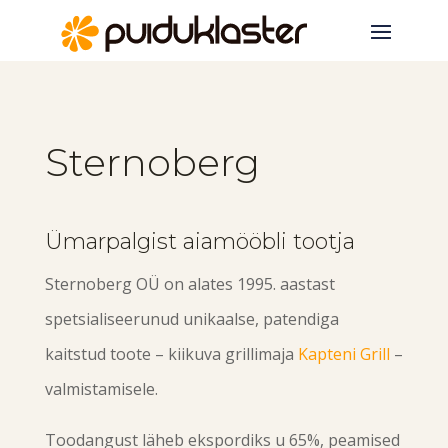
Sternoberg
Ümarpalgist aiamööbli tootja
Sternoberg OÜ on alates 1995. aastast
spetsialiseerunud unikaalse, patendiga
kaitstud toote – kiikuva grillimaja
Kapteni Grill
–
valmistamisele.
Toodangust läheb ekspordiks u 65%, peamised