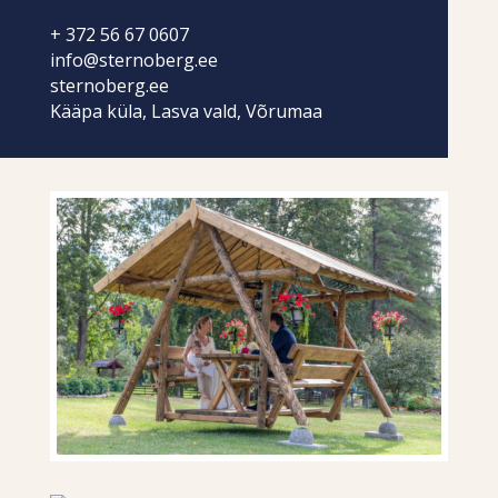
+ 372 56 67 0607
info@sternoberg.ee
sternoberg.ee
Kääpa küla, Lasva vald, Võrumaa