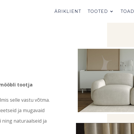
ÄRIKLIENT
TOOTED
TOA
mööbli tootja
mis selle vastu võtma.
teetseid ja mugavaid
 ning naturaalseid ja