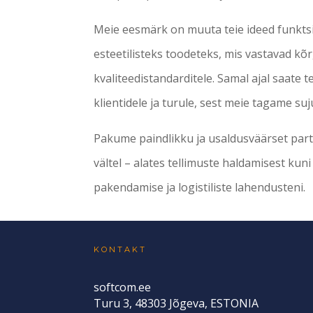
Meie eesmärk on muuta teie ideed funkts
esteetilisteks toodeteks, mis vastavad kõ
kvaliteedistandarditele. Samal ajal saate
klientidele ja turule, sest meie tagame su
Pakume paindlikku ja usaldusväärset par
vältel – alates tellimuste haldamisest kuni
pakendamise ja logistiliste lahendusteni.
KONTAKT
softcom.ee
Turu 3, 48303 Jõgeva, ESTONIA