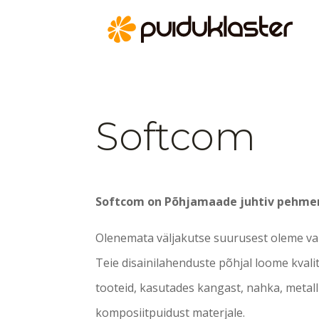
Softcom
Softcom on Põhjamaade juhtiv pehme
Olenemata väljakutse suurusest oleme val
Teie disainilahenduste põhjal loome kvali
tooteid, kasutades kangast, nahka, metalli
komposiitpuidust materjale.