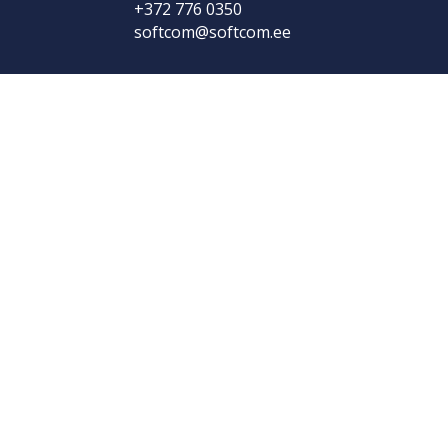
+372 776 0350
softcom@softcom.ee