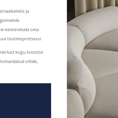
ionaalseteks ja
rgeimatele
 teie keskenduda oma
juva tootmisprotsessi.
tnerlust kogu koostöö
 kohandatud siltide,