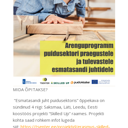
MIDA ÕPITAKSE?
“Esmatasandi juht puidusektoris” õppekava on
sündinud 4 riigi: Saksmaa, Läti, Leedu, Eesti
koostöös projekti “Skilled Up” raames. Projekti
kohta saad rohkem infot lugeda
siit:
https://tsenter.ee/projektid/erasmus-skilled-