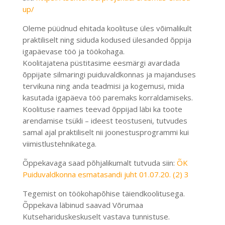
up/
Oleme püüdnud ehitada koolituse üles võimalikult
praktiliselt ning siduda kodused ülesanded õppija
igapäevase töö ja töökohaga.
Koolitajatena püstitasime eesmärgi avardada
õppijate silmaringi puiduvaldkonnas ja
majanduses
tervikuna ning anda teadmisi ja kogemusi, mida
kasutada igapäeva töö paremaks korraldamiseks.
Koolituse raames teevad õppijad läbi ka toote
arendamise tsükli – ideest teostuseni, tutvudes
samal ajal praktiliselt nii joonestusprogrammi kui
viimistlustehnikatega.
Õppekavaga saad põhjalikumalt tutvuda siin:
ÕK
Puiduvaldkonna esmatasandi juht 01.07.20. (2) 3
Tegemist on töökohapõhise täiendkoolitusega.
Õppekava läbinud saavad Võrumaa
Kutsehariduskeskuselt vastava tunnistuse.