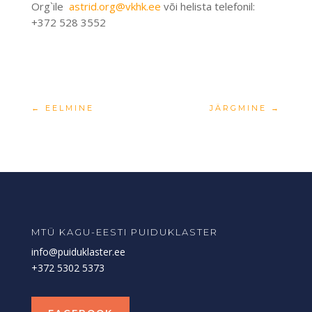
Org`ile
astrid.org@vkhk.ee
või helista telefonil:
+372 528 3552
←
EELMINE
JÄRGMINE
→
MTÜ KAGU-EESTI PUIDUKLASTER
info@puiduklaster.ee
+372 5302 5373