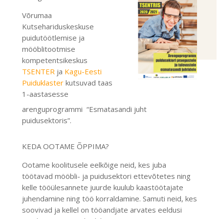
Võrumaa
Kutsehariduskeskuse
puidutöötlemise ja
mööblitootmise
kompetentsikeskus
TSENTER
ja
Kagu-Eesti
Puiduklaster
kutsuvad taas
1-aastasesse
arenguprogrammi
“Esmatasandi juht
puidusektoris”.
KEDA OOTAME ÕPPIMA?
Ootame koolitusele eelkõige neid, kes juba
töötavad mööbli- ja puidusektori ettevõtetes ning
kelle tööülesannete juurde kuulub kaastöötajate
juhendamine ning töö korraldamine. Samuti neid, kes
soovivad ja kellel on tööandjate arvates eeldusi