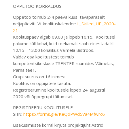
ÕPPETÖÖ KORRALDUS
Õppetöö toimub 2-4 päeva kuus, tavapäraselt
neljapäeviti. Vt koolituskalender:
L_Skilled_UP_2020-
21
Koolituspäev algab 09.00 ja lõpeb 16.15. Koolitusel
pakume küll kohvi, kuid toekamalt saab einestada kl
12.15 – 13.00 kohalikus Väimela Bistroos.
Valdav osa koolitustest toimub
kompetentsikeskuse TSENTER ruumides Väimelas,
Pärna tee1.
Grupi suurus on 16 inimest.
Koolitus on õppijatele tasuta.
Registreerumine koolitusele lõpeb 24. augustil
2020 või õppegrupi täitumisel.
REGISTREERU KOOLITUSELE
SIIN:
https://forms.gle/KeQdPWd5Va4Mfwrc6
Lisaküsimuste korral kirjuta projektijuht Astrid