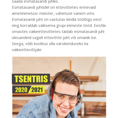
saada esmatasandi juhiks.
Esmatasandi juhtidel on ettevõtetes erinevaid
ametinimetusi: meister, vahetuse vanem vms.
Esmatasandi juht on vastutav kindla töölõigu eest
ning korraldab väiksema grupi inimeste tööd. Eestile
omastes väikeettevõtetes täidab esmatasandi juhi
ülesandeid sageli ettevõtte juht või omanik ise.
Seega, võib koolitus olla värskenduseks ka
väikeettevõtjale.