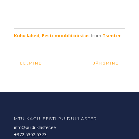
Kuhu lähed, Eesti mööblitööstus
from
Tsenter
←
EELMINE
JÄRGMINE
→
MTÜ KAGU-EESTI PUIDUKLASTER
info@puiduklaster.ee
+372 5302 5373