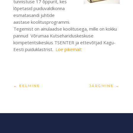
tunnistuse 17 õppurit, kes
lõpetasid puiduvaldkonna
esmatasandi juhtide
aastase koolitusprogrammi.
Tegemist on ainulaadse koolitusega, mille on kokku
pannud Võrumaa Kutsehariduskeskuse
kompetentsikeskus TSENTER ja ettevõtjad Kagu-
Eesti puiduklastrist.
Loe pikemalt
←
EELMINE
JÄRGMINE
→