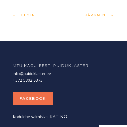
←
EELMINE
JÄRGMINE
→
MTÜ KAGU-EESTI PUIDUKLASTER
info@puiduklaster.ee
+372 5302 5373
FACEBOOK
Kodulehe valmistas
KATING