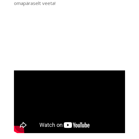
omapäraselt veeta!