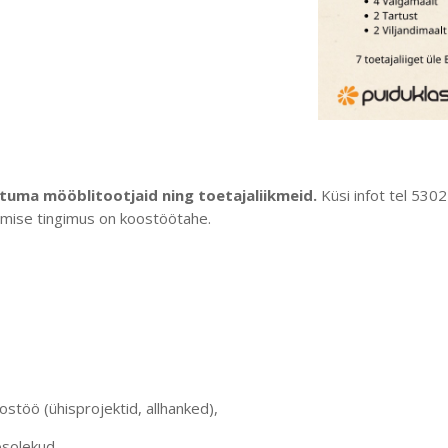
ituma mööblitootjaid ning toetajaliikmeid.
Küsi infot tel 53
itumise tingimus on koostöötahe.
oostöö (ühisprojektid, allhanked),
osolekud.