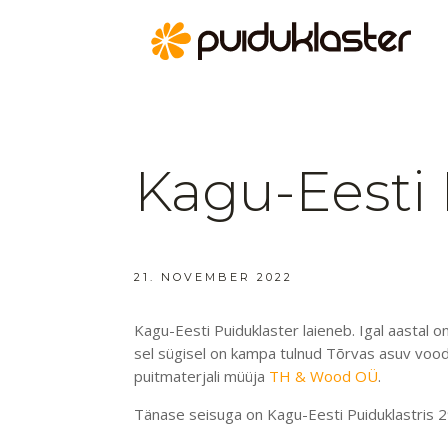
Kagu-Eesti 
21. NOVEMBER 2022
Kagu-Eesti Puiduklaster laieneb. Igal aastal o
sel sügisel on kampa tulnud Tõrvas asuv voo
puitmaterjali müüja
TH & Wood OÜ
.
Tänase seisuga on Kagu-Eesti Puiduklastris
2