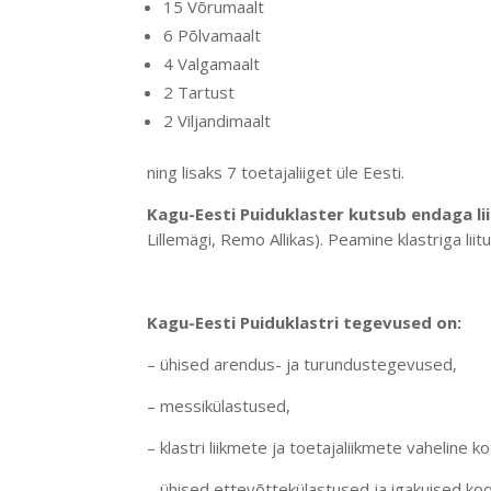
15 Võrumaalt
6 Põlvamaalt
4 Valgamaalt
2 Tartust
2 Viljandimaalt
ning lisaks 7
toetajaliiget üle Eesti.
Kagu-Eesti Puiduklaster kutsub endaga li
Lillemägi, Remo Allikas). Peamine klastriga li
Kagu-Eesti Puiduklastri tegevused on:
– ühised arendus- ja turundustegevused,
– messikülastused,
– klastri liikmete ja toetajaliikmete vaheline k
– ühised ettevõttekülastused ja igakuised ko