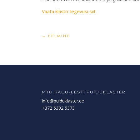
Vaata klastri tegevusi siit
←
EELMINE
MTÜ KAGU-EESTI PUIDUKLASTER
info@puiduklaster.ee
+372 5302 5373