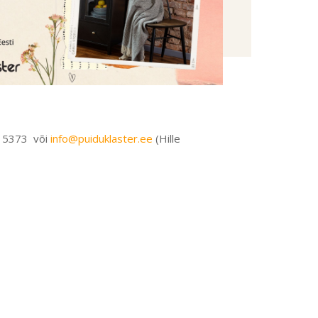
02 5373 või
info@puiduklaster.ee
(Hille