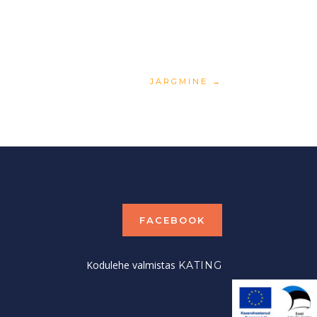
JÄRGMINE
→
FACEBOOK
Kodulehe valmistas
KATING