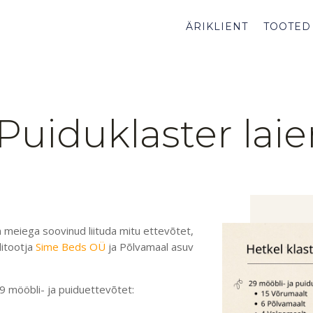
ÄRIKLIENT
TOOTED
Puiduklaster lai
n meiega soovinud liituda mitu ettevõtet,
ditootja
Sime Beds OÜ
ja Põlvamaal asuv
9 mööbli- ja puiduettevõtet
: