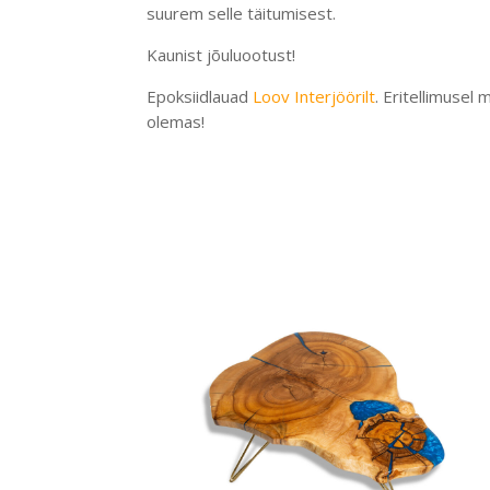
suurem selle täitumisest.
Kaunist jõuluootust!
Epoksiidlauad
Loov Interjöörilt
. Eritellimusel
olemas!