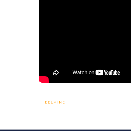
←
EELMINE