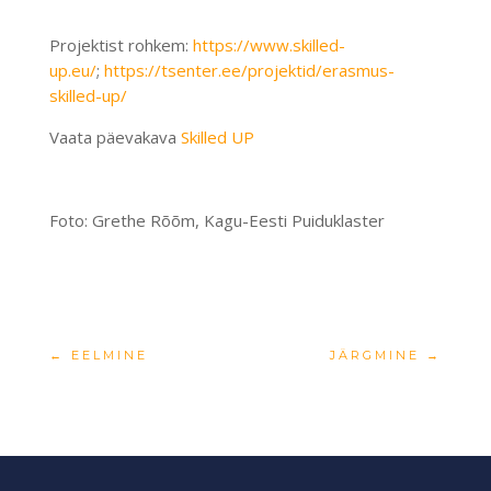
Projektist rohkem:
https://www.skilled-
up.eu/
;
https://tsenter.ee/projektid/erasmus-
skilled-up/
Vaata päevakava
Skilled UP
Foto: Grethe Rõõm, Kagu-Eesti Puiduklaster
←
EELMINE
JÄRGMINE
→