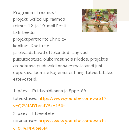
Programmi Erasmus+
projekti Skilled Up raames
toimus 12. ja 19. mail Eesti-
Läti-Leedu
projektipartnerite ühine e-
koolitus. Koolituse
järelvaadatavad ettekanded räägivad
puidutööstuse olukorrast neis riikides, projektis
arendatava puiduvaldkonna esmatasandi juhi
õppekava loomise kogemusest ning tutvustatakse
ettevõtteid.
päev – Puiduvaldkonna ja õppetöö
tutvustused
https://www.youtube.com/watch?
v=Q2V48BTAn4Y&t=150s
päev – Ettevõtete
tutvustused
https://www.youtube.com/watch?
v=Sc9cPD9G3vM