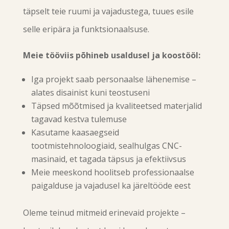
täpselt teie ruumi ja vajadustega, tuues esile
selle eripära ja funktsionaalsuse.
Meie tööviis põhineb usaldusel ja koostööl:
Iga projekt saab personaalse lähenemise –
alates disainist kuni teostuseni
Täpsed mõõtmised ja kvaliteetsed materjalid
tagavad kestva tulemuse
Kasutame kaasaegseid
tootmistehnoloogiaid, sealhulgas CNC-
masinaid, et tagada täpsus ja efektiivsus
Meie meeskond hoolitseb professionaalse
paigalduse ja vajadusel ka järeltööde eest
Oleme teinud mitmeid erinevaid projekte –