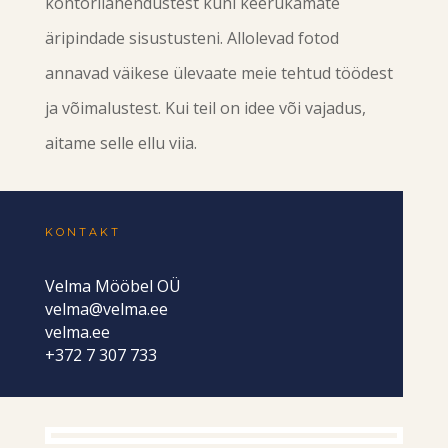
kontorilahendustest kuni keerukamate
äripindade sisustusteni. Allolevad fotod
annavad väikese ülevaate meie tehtud töödest
ja võimalustest. Kui teil on idee või vajadus,
aitame selle ellu viia.
KONTAKT
Velma Mööbel OÜ
velma@velma.ee
velma.ee
+372 7 307 733