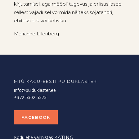
kirjutamisel, aga mööbli tugevus ja erilisus laseb
sellest vajadusel vormida näiteks sõjatandri,
ehitusplatsi või kohviku.
Marianne Lillenberg
MTÜ KAGU-EESTI PUIDUKLASTER
info@puiduklaster.ee
+372 5302 5373
FACEBOOK
Kodulehe valmistas
KATING