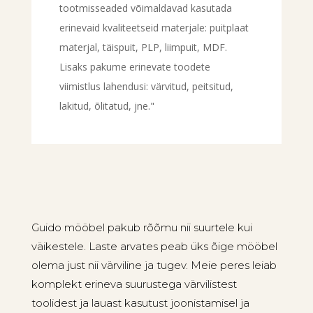
tootmisseaded võimaldavad kasutada
erinevaid kvaliteetseid materjale: puitplaat
materjal, täispuit, PLP, liimpuit, MDF.
Lisaks pakume erinevate toodete
viimistlus lahendusi: värvitud, peitsitud,
lakitud, õlitatud, jne."
Guido mööbel pakub rõõmu nii suurtele kui
väikestele. Laste arvates peab üks õige mööbel
olema just nii värviline ja tugev. Meie peres leiab
komplekt erineva suurustega värvilistest
toolidest ja lauast kasutust joonistamisel ja