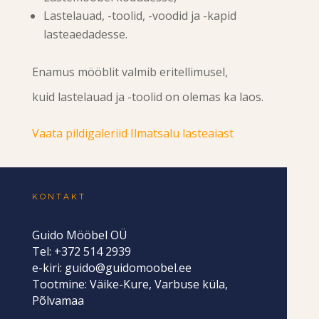
Lastelauad, -toolid, -voodid ja -kapid
lasteaedadesse.
Enamus mööblit valmib eritellimusel,
kuid lastelauad ja -toolid on olemas ka laos.
Vaata pildigaleriid Ilmatsalu lasteaiast
KONTAKT
Guido Mööbel OÜ
Tel: +372 514 2939
e-kiri:
guido@guidomoobel.ee
Tootmine: Väike-Kure, Varbuse küla,
Põlvamaa