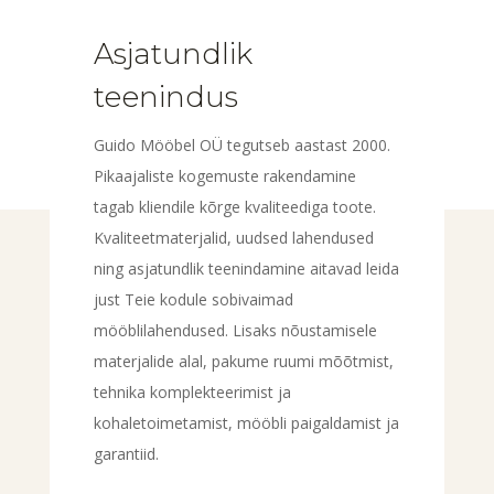
Asjatundlik
teenindus
Guido Mööbel OÜ tegutseb aastast 2000.
Pikaajaliste kogemuste rakendamine
tagab kliendile kõrge kvaliteediga toote.
Kvaliteetmaterjalid, uudsed lahendused
ning asjatundlik teenindamine aitavad leida
just Teie kodule sobivaimad
mööblilahendused. Lisaks nõustamisele
materjalide alal, pakume ruumi mõõtmist,
tehnika komplekteerimist ja
kohaletoimetamist, mööbli paigaldamist ja
garantiid.