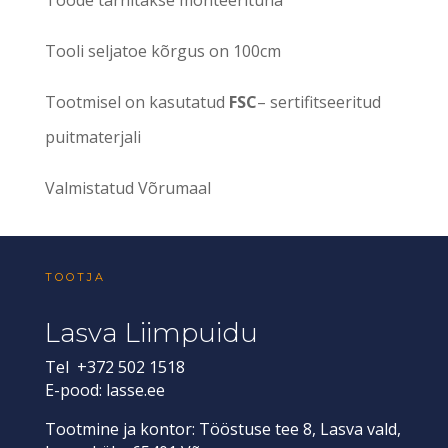
Tooli seljatoe kõrgus on 100cm
Tootmisel on kasutatud
FSC
– sertifitseeritud
puitmaterjali
Valmistatud Võrumaal
TOOTJA
Lasva Liimpuidu
Tel +372 502 1518
E-pood:
lasse.ee
Tootmine ja kontor: Tööstuse tee 8, Lasva vald,