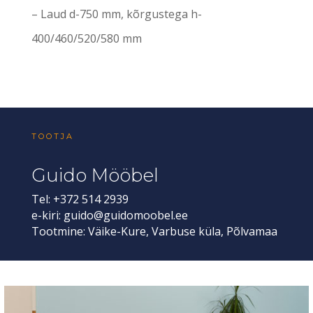
– Laud d-750 mm, kõrgustega h-
400/460/520/580 mm
TOOTJA
Guido Mööbel
Tel: +372 514 2939
e-kiri:
guido@guidomoobel.ee
Tootmine: Väike-Kure, Varbuse küla, Põlvamaa