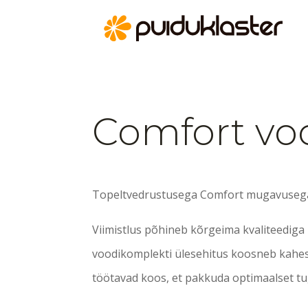
Comfort vo
Topeltvedrustusega Comfort mugavuseg
Viimistlus põhineb kõrgeima kvaliteediga m
voodikomplekti ülesehitus koosneb kahes
töötavad koos, et pakkuda optimaalset tu