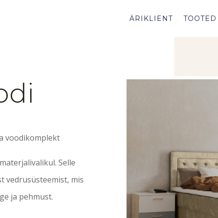
ÄRIKLIENT
TOOTED
odi
a voodikomplekt
aterjalivalikul. Selle
t vedrusüsteemist, mis
ge ja pehmust.