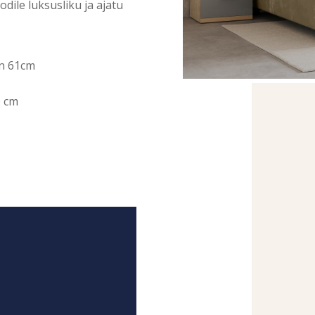
dile luksusliku ja ajatu
on 61cm
0 cm