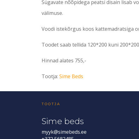
Sügavate nõõpidega peatsi disain lisab voo
välimuse.
Voodi istekõrgus koos kattemadratsiga 
Toodet saab tellida 120*200 kuni 200*20
Hinnad alates 755,-
Tootja:
Sime Beds
TOOTJA
Sime beds
myyk@simebeds.ee
+372 5682485