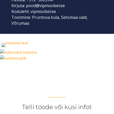
Kirjuta:
pood@vipmoobel.ee
Koduleht:
vipmoobel.ee
Tootmine: Pruntova küla, Setomaa vald,
Võrumaa
Telli toode või küsi infot