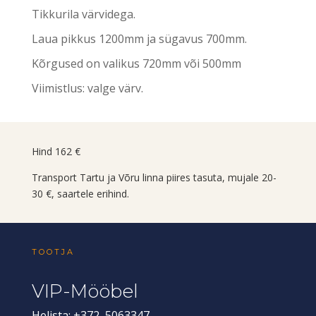
Tikkurila värvidega.
Laua pikkus 1200mm ja sügavus 700mm.
Kõrgused on valikus 720mm või 500mm
Viimistlus: valge värv.
Hind 162 €
Transport Tartu ja Võru linna piires tasuta, mujale 20-
30 €, saartele erihind.
TOOTJA
VIP-Mööbel
Helista: +372 5063347