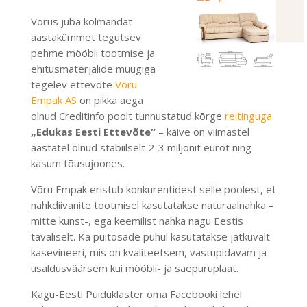
Võrus juba kolmandat
aastakümmet tegutsev
pehme mööbli tootmise ja
ehitusmaterjalide müügiga
tegelev ettevõte
Võru
Empak AS
on pikka aega
olnud Creditinfo poolt tunnustatud kõrge
reitinguga
„Edukas Eesti Ettevõte“
– käive on viimastel
aastatel olnud stabiilselt 2-3 miljonit eurot ning
kasum tõusujoones.
Võru Empak eristub konkurentidest selle poolest, et
nahkdiivanite tootmisel kasutatakse naturaalnahka –
mitte kunst-, ega keemilist nahka nagu Eestis
tavaliselt. Ka puitosade puhul kasutatakse jätkuvalt
kasevineeri, mis on kvaliteetsem, vastupidavam ja
usaldusväärsem kui mööbli- ja saepuruplaat.
Kagu-Eesti Puiduklaster oma Facebooki lehel