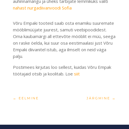
auhinnamängu ja üheks tarbijate lemmikuks valiti
nahast nurgadiivanvoodi Sofia
Võru Empaki tooteid saab osta enamiku suuremate
mööblimüüjate juurest, samuti veebipoodidest.
Oma kaubamärgi all ettevõte mööblit ei müü, seega
on raske öelda, kui suur osa eestimaalasi just Võru
Empaki diivanitel istub, aga ilmselt on neid väga
palju.
Postimees kirjutas loo sellest, kuidas Võru Empak
töötajaid otsib ja koolitab. Loe
siit
←
EELMINE
JÄRGMINE
→