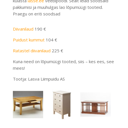
külasta
lasse.ee
veebipoodi. Sealt leiad soodsaid
pakkumisi ja muuhulgas lao lõpumüügi tooteid.
Praegu on eriti soodsad
Diivanilaud
190 €
Puidust kummut
104 €
Ratastel diivanilaud
225 €
Kuna need on lõpumüügi tooted, siis – kes ees, see
mees!
Tootja: Lasva Liimpuidu AS