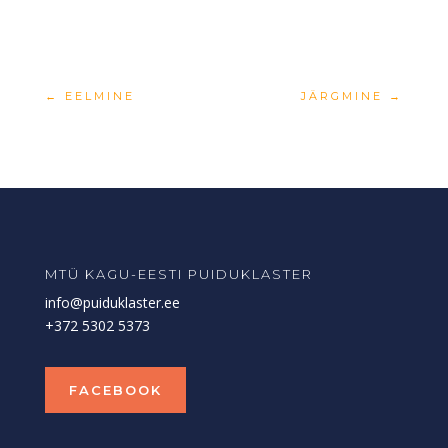
←
EELMINE
JÄRGMINE
→
MTÜ KAGU-EESTI PUIDUKLASTER
info@puiduklaster.ee
+372 5302 5373
FACEBOOK