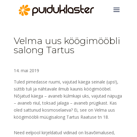
Velma uus köögimööbli
salong Tartus
14. mai 2019
Tuled pimedasse ruumi, vajutad käega seinale (ups!),
süttib tuli ja nähtavale ilmub kaunis köögimööbel.
Nõjatud käega – avaneb külmkapi uks, vajutad näpuga
– avaneb riiul, toksad jalaga – avaneb prügikast. Kas
oled sattunud kosmoselaeva? Ei, see on Velma uus
köögimööbli müügisalong Tartus Raatuse tn 18.
Need eelpool kirjeldatud vidinad on lisavõimalused,