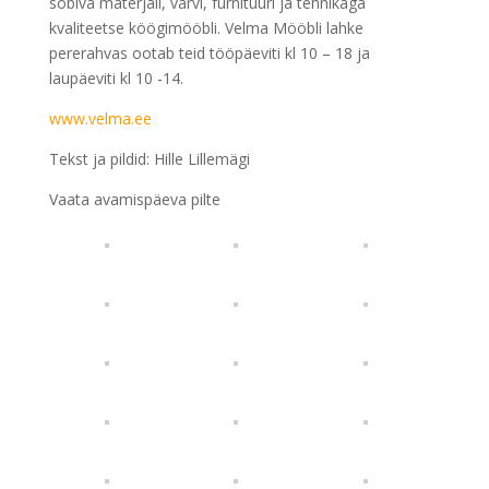
sobiva materjali, värvi, furnituuri ja tehnikaga
kvaliteetse köögimööbli. Velma Mööbli lahke
pererahvas ootab teid tööpäeviti kl 10 – 18 ja
laupäeviti kl 10 -14.
www.velma.ee
Tekst ja pildid: Hille Lillemägi
Vaata avamispäeva pilte