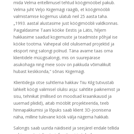
mida Velma eritellimusel tehtud köögimööbel pakub.
Velma juht Veljo Kiigemägi räägib, et köögimööbli
valmistamise kogemus ulatub neil 25 aasta taha.
„1993. aastal alustasime just köögimööbli valdkonnas.
Paigaldasime Taani kööke Eestis ja Lätis, hiljem
hakkasime saadud kogemuste ja teadmiste põhjal ise
kööke tootma. Vahepeal olid olulisemad projektid ja
eksport ning salongi polnud. Täna avame taas oma
klientidele müügisalongi, mis on suurepärase
asukohaga ning meie soov on pakkuda võimalikult
hubast keskkonda,“ sõnas Kiigemägi.
Klientidega otse suhtlema hakkav Tiiu Kilg tutvustab
lahkelt köögi valimisel olulisi asju: sahtlite paiknemist ja
sisu, tehnikat (millised on moodsad kraanikausid ja
uuemad pliidid), aitab mööblit projekteerida, teeb
hinnapakkumisi ja lõpuks saab klient 3D-joonisena
näha, milline tulevane köök välja nägema hakkab.
Salongis saab uurida näidiseid ja seejärel endale tellida