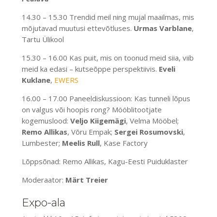
14.30 – 15.30 Trendid meil ning mujal maailmas, mis
mõjutavad muutusi ettevõtluses.
Urmas Varblane
,
Tartu Ülikool
15.30 – 16.00 Kas puit, mis on toonud meid siia, viib
meid ka edasi – kutseõppe perspektiivis.
Eveli
Kuklane
,
EWERS
16.00 – 17.00 Paneeldiskussioon: Kas tunneli lõpus
on valgus või hoopis rong? Mööblitootjate
kogemuslood:
Veljo Kiigemägi
, Velma Mööbel;
Remo Allikas
, Võru Empak;
Sergei Rosumovski
,
Lumbester;
Meelis Rull
, Kase Factory
Lõppsõnad: Remo Allikas, Kagu-Eesti Puiduklaster
Moderaator:
Märt Treier
Expo-ala