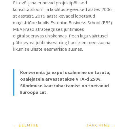
Ettevõtjana erinevad projektipõhised
konsultatsiooni- ja koolitustegevused alates 2006-
st aastast. 2019 aasta kevadel lõpetanud
magistriõpe koolis Estonian Business School (EBS).
MBA kraad strateegilises juhtimises
digitaliseeruvas ühiskonnas. Pean lugu väärtusel
põhinevast juhtimisest ning hoolitsen meeskonna
liikumise ühiste eesmärkide suunas.
Konverents ja expol osalemine on tasuta,
osalejatele arvestatakse VTA-d 250€.
Sündmuse kaasrahastamist on toetanud
Euroopa Liit.
←
EELMINE
JÄRGMINE
→