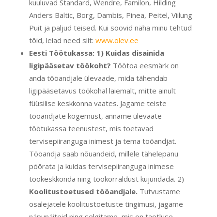
kuuluvad Standard, Wendre, Familon, Hilding
Anders Baltic, Borg, Dambis, Pinea, Peitel, Viilung
Puit ja paljud teised. Kui soovid näha minu tehtud
töid, leiad need siit:
www.olev.ee
Eesti
Töötukassa: 1)
Kuidas disainida
ligipääsetav töökoht?
Töötoa eesmärk on
anda tööandjale ülevaade, mida tähendab
ligipääsetavus töökohal laiemalt, mitte ainult
füüsilise keskkonna vaates. Jagame teiste
tööandjate kogemust, anname ülevaate
töötukassa teenustest, mis toetavad
tervisepiiranguga inimest ja tema tööandjat.
Tööandja saab nõuandeid, millele tähelepanu
pöörata ja kuidas tervisepiiranguga inimese
töökeskkonda ning töökorraldust kujundada. 2)
Koolitustoetused tööandjale.
Tutvustame
osalejatele koolitustoetuste tingimusi, jagame
näpunäiteid ning selgitame, mis on taotluse