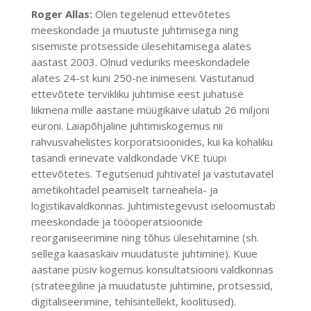
Roger Allas:
Olen tegelenud ettevõtetes
meeskondade ja muutuste juhtimisega ning
sisemiste protsesside ülesehitamisega alates
aastast 2003. Olnud veduriks meeskondadele
alates 24-st kuni 250-ne inimeseni. Vastutanud
ettevõtete tervikliku juhtimise eest juhatuse
liikmena mille aastane müügikäive ulatub 26 miljoni
euroni. Laiapõhjaline juhtimiskogemus nii
rahvusvahelistes korporatsioonides, kui ka kohaliku
tasandi erinevate valdkondade VKE tüüpi
ettevõtetes. Tegutsenud juhtivatel ja vastutavatel
ametikohtadel peamiselt tarneahela- ja
logistikavaldkonnas. Juhtimistegevust iseloomustab
meeskondade ja tööoperatsioonide
reorganiseerimine ning tõhus ülesehitamine (sh.
sellega kaasaskäiv muudatuste juhtimine). Kuue
aastane püsiv kogemus konsultatsiooni valdkonnas
(strateegiline ja muudatuste juhtimine, protsessid,
digitaliseerimine, tehisintellekt, koolitused).