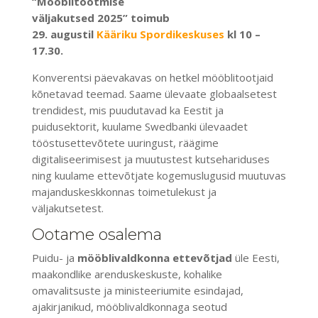
“Mööblitootmise
väljakutsed 2025” toimub
29. augustil
Kääriku Spordikeskuses
kl 10 –
17.30.
Konverentsi päevakavas on hetkel mööblitootjaid
kõnetavad teemad. Saame ülevaate globaalsetest
trendidest, mis puudutavad ka Eestit ja
puidusektorit, kuulame Swedbanki ülevaadet
tööstusettevõtete uuringust, räägime
digitaliseerimisest ja muutustest kutsehariduses
ning kuulame ettevõtjate kogemuslugusid muutuvas
majanduskeskkonnas toimetulekust ja
väljakutsetest.
Ootame osalema
Puidu- ja
mööblivaldkonna ettevõtjad
üle Eesti,
maakondlike arenduskeskuste, kohalike
omavalitsuste ja ministeeriumite esindajad,
ajakirjanikud, mööblivaldkonnaga seotud