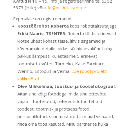
Avatud kl 10 – 15. Info ja registreerimine tel 5302
5373 (Hille) või
info@puiduklaster.ee
Expo-alale on registreerunud:
Koostöörobot Roberta
koos robotitaltsutajaga
Erkki Naaris, TSENTER.
Roberta tõstis erinevaid
klotse ühest kohast teise, lihvis sirgemaid ja
kõveramaid detaile, pidas sünnipäevakõnet ning
pakkus šampust. Külastasime 5 erinevat
tootmisettevõtet: Tarmeko, Kase Furniture,
Wermo, Estopuit ja Velma.
Loe robotiprojekti
kokkuvõtet.
Olev Mihkelmaa, tööstus- ja tootefotograaf:
Aitan sind kõigi fotodega, mida sinu ettevõte
vajab – tootefotod, referentsfotod tehtud
töödest, tootmis- ja protsessifotod,
personalifotod, sündmusfotod ja muud visuaalid,
mida oma töös kasutad. Minu partnerite hulka