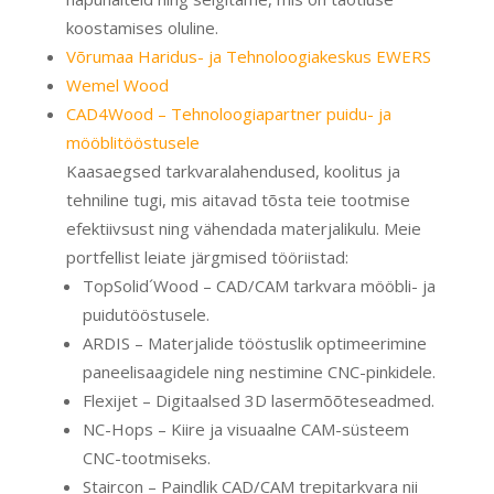
koostamises oluline.
Võrumaa Haridus- ja Tehnoloogiakeskus EWERS
Wemel Wood
CAD4Wood – Tehnoloogiapartner puidu- ja
mööblitööstusele
Kaasaegsed tarkvaralahendused, koolitus ja
tehniline tugi, mis aitavad tõsta teie tootmise
efektiivsust ning vähendada materjalikulu. Meie
portfellist leiate järgmised tööriistad:
TopSolid´Wood – CAD/CAM tarkvara mööbli- ja
puidutööstusele.
ARDIS – Materjalide tööstuslik optimeerimine
paneelisaagidele ning nestimine CNC-pinkidele.
Flexijet – Digitaalsed 3D lasermõõteseadmed.
NC-Hops – Kiire ja visuaalne CAM-süsteem
CNC-tootmiseks.
Staircon – Paindlik CAD/CAM trepitarkvara nii