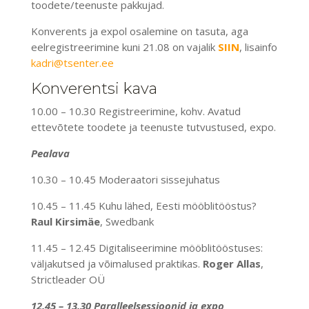
toodete/teenuste pakkujad.
Konverents ja expol osalemine on tasuta, aga
eelregistreerimine kuni 21.08 on vajalik
SIIN
, lisainfo
kadri@tsenter.ee
Konverentsi kava
10.00 – 10.30 Registreerimine, kohv. Avatud
ettevõtete toodete ja teenuste tutvustused, expo.
Pealava
10.30 – 10.45 Moderaatori sissejuhatus
10.45 – 11.45 Kuhu lähed, Eesti mööblitööstus?
Raul Kirsimäe
, Swedbank
11.45 – 12.45 Digitaliseerimine mööblitööstuses:
väljakutsed ja võimalused praktikas.
Roger Allas
,
Strictleader OÜ
12.45 – 13.30 Paralleelsessioonid ja expo