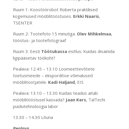
Ruum 1: Koostöörobot Roberta praktilised
kogemused mööblitööstuses.
Erkki Naaris
,
TSENTER
Ruum 2: Tootefoto 15 minutiga.
Olev Mihkelmaa
,
tööstus- ja tootefotograaf
Ruum 3: Eesti
Töötukassa
esitlus: Kuidas disainida
ligipääsetav töökoht?
Pealava: 12.45 – 13.10 Loomeettevõtete
toetusmeede – eksporditoe võimalused
mööblitootjatele.
Kadi Haljand
, EIS
Pealava: 13.10 – 13.30 Kuidas teadus aitab
mööblitööstusel kasvada?
Jaan Kers
, TalTechi
puidutehnoloogia labor
13.30 – 14.30 Lõuna
Pealava