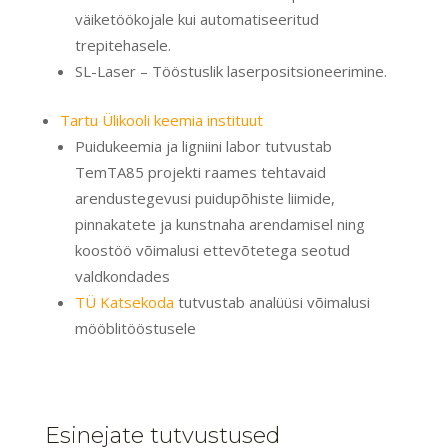
väiketöökojale kui automatiseeritud
trepitehasele.
SL-Laser – Tööstuslik laserpositsioneerimine.
Tartu Ülikooli keemia instituut
Puidukeemia ja ligniini labor tutvustab
TemTA85 projekti raames tehtavaid
arendustegevusi puidupõhiste liimide,
pinnakatete ja kunstnaha arendamisel ning
koostöö võimalusi ettevõtetega seotud
valdkondades
TÜ Katsekoda
tutvustab analüüsi võimalusi
mööblitööstusele
Esinejate tutvustused