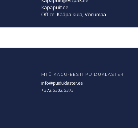
kapapuit@estpak.ee
kapapuit.ee
Office: Kääpa küla, Võrumaa
MTÜ KAGU-EESTI PUIDUKLASTER
info@puiduklaster.ee
+372 5302 5373