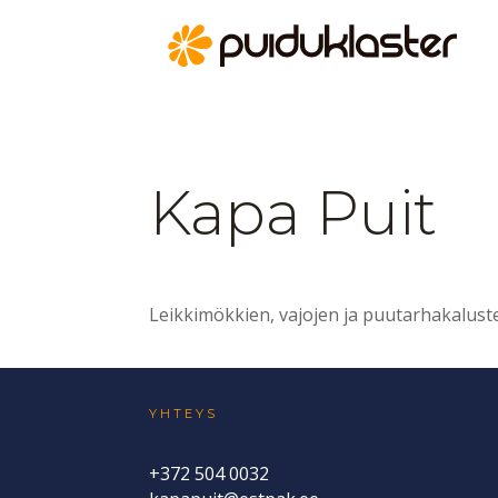
Kapa Puit
Leikkimökkien, vajojen ja puutarhakalust
YHTEYS
+372 504 0032